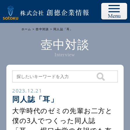
ホーム
>
壺中対談
> 同人誌「耳」
壺中対談
Interview
2023.12.21
同人誌「耳」
大学時代のゼミの先輩お二方と
僕の3人でつくった同人誌