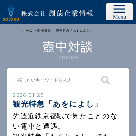
ホーム
>
壺中対談
> 観光特急「あをによし」
壺中対談
Interview
2026.01.25
観光特急「あをによし」
先週近鉄京都駅で見たことのな
い電車と遭遇。