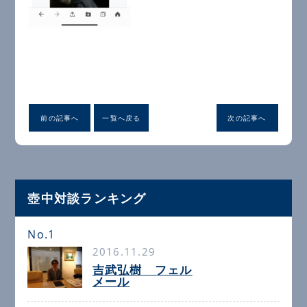
前の記事へ
一覧へ戻る
次の記事へ
壺中対談ランキング
No.1
2016.11.29
吉武弘樹 フェル
メール