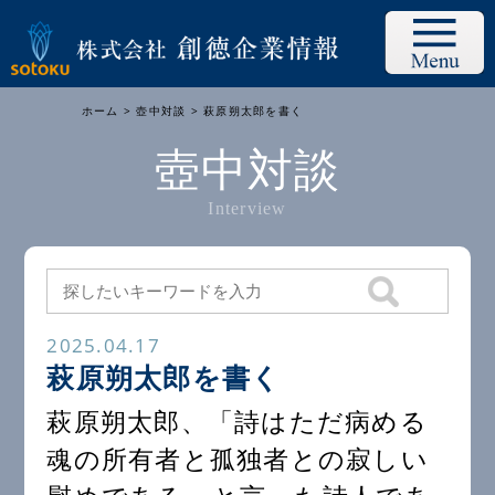
ホーム
>
壺中対談
> 萩原朔太郎を書く
壺中対談
Interview
2025.04.17
萩原朔太郎を書く
萩原朔太郎、「詩はただ病める
魂の所有者と孤独者との寂しい