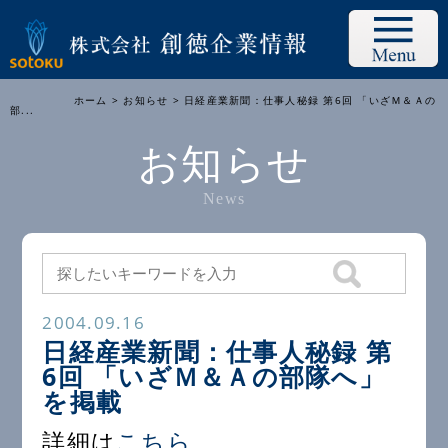
ホーム
>
お知らせ
> 日経産業新聞：仕事人秘録 第6回 「いざＭ＆Ａの
部...
お知らせ
News
2004.09.16
日経産業新聞：仕事人秘録 第
6回 「いざＭ＆Ａの部隊へ」
を掲載
詳細は
こちら